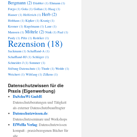
Bergmann
(2)
Däubler
(1)
Ehmann
(1)
Forgo
(1)
Gola
(1)
Gollan
(1)
Haag
(1)
Herb
(2)
Hauser
(1)
Helferich
(1)
Holthaus
(1)
Kipker
(1)
Kranig
(1)
Kremer
(1)
Kugelmann
(1)
Laue
(1)
Möhrle
(2)
Manssen
(1)
Nink
(1)
Paal
(1)
Pauly
(1)
Piltz
(1)
Redeker
(1)
Rezension
(18)
Sackmann
(1)
Schaffland-A
(1)
Schaffland-HJ
(1)
Schläger
(1)
Schneider-J
(1)
Sommer
(1)
Stiftung Datenschutz
(1)
Thode
(1)
Wedde
(1)
Weichert
(1)
Wiltfang
(1)
Zilkens
(1)
Datenschutzwissen für die
Praxis (Eigenwerbung)
DaSchuWi GmbH
:
Datenschutzberatungen und Tätigkeit
als externer Datenschutzbeauftragter
Datenschutzwissen.de
:
Datenschutzseminare und Workshops
EfWeHa Verlag
: Datenschutzwissen
kompalt - praxisbezogenen Bücher für
alle