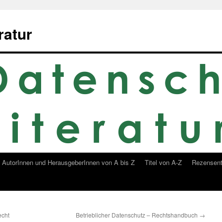
ratur
AutorInnen und HerausgeberInnen von A bis Z
Titel von A-Z
Rezensent
echt
Betrieblicher Datenschutz – Rechtshandbuch
→