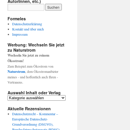
AutorInnen, etc.)
Formeles
Datenschutzerklärung
Kontakt und über mich
Impressum
Werbung: Wechseln Sie jetzt
zu Naturstrom
Wechseln Sie jetzt zu reinem
Ökostrom!
Zum Beispiel zum Ökostrom von
Naturstrom
, dem Ökostromanbieter
meines - und hoffentlich auch Ihren -
Vertrauens.
Auswahl Inhalt oder Verlag
Auswahl
Inhalt
oder
Aktuelle Rezensionen
Verlag
Datenschutzrecht – Kommentar –
Europäische Datenschutz-
Grundverordnung (DSGVO),
Bundesdatenschutzgesetz (BDSG),