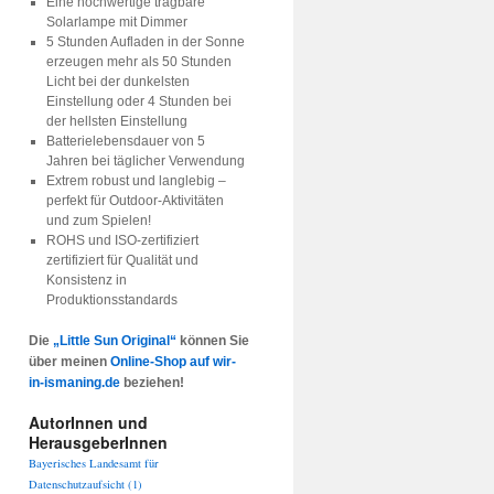
Eine hochwertige tragbare
Solarlampe mit Dimmer
5 Stunden Aufladen in der Sonne
erzeugen mehr als 50 Stunden
Licht bei der dunkelsten
Einstellung oder 4 Stunden bei
der hellsten Einstellung
Batterielebensdauer von 5
Jahren bei täglicher Verwendung
Extrem robust und langlebig –
perfekt für Outdoor-Aktivitäten
und zum Spielen!
ROHS und ISO-zertifiziert
zertifiziert für Qualität und
Konsistenz in
Produktionsstandards
Die
„Little Sun Original“
können Sie
über meinen
Online-Shop auf wir-
in-ismaning.de
beziehen!
AutorInnen und
HerausgeberInnen
Bayerisches Landesamt für
Datenschutzaufsicht
(1)