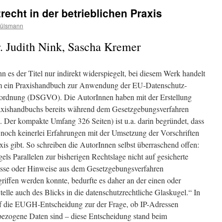
echt in der betrieblichen Praxis
Hülsmann
r. Judith Nink, Sascha Kremer
 es der Titel nur indirekt widerspiegelt, bei diesem Werk handelt
um ein Praxishandbuch zur Anwendung der EU-Datenschutz-
ordnung (DSGVO). Die AutorInnen haben mit der Erstellung
axishandbuchs bereits während dem Gesetzgebungsverfahren
 Der kompakte Umfang 326 Seiten) ist u.a. darin begründet, dass
t noch keinerlei Erfahrungen mit der Umsetzung der Vorschriften
axis gibt. So schreiben die AutorInnen selbst überraschend offen:
ls Parallelen zur bisherigen Rechtslage nicht auf gesicherte
sse oder Hinweise aus dem Gesetzgebungsverfahren
riffen werden konnte, bedurfte es daher an der einen oder
telle auch des Blicks in die datenschutzrechtliche Glaskugel.“ In
f die EUGH-Entscheidung zur der Frage, ob IP-Adressen
ezogene Daten sind – diese Entscheidung stand beim