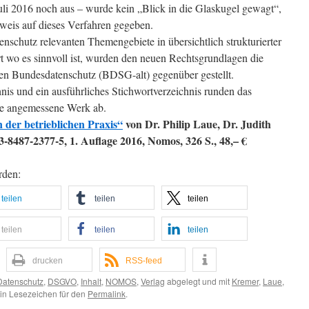
li 2016 noch aus – wurde kein „Blick in die Glaskugel gewagt“,
weis auf dieses Verfahren gegeben.
enschutz relevanten Themengebiete in übersichtlich strukturierter
 wo es sinnvoll ist, wurden den neuen Rechtsgrundlagen die
en Bundesdatenschutz (BDSG-alt) gegenüber gestellt.
nis und ein ausführliches Stichwortverzeichnis runden das
he angemessene Werk ab.
 der betrieblichen Praxis“
von Dr. Philip Laue, Dr. Judith
8487-2377-5, 1. Auflage 2016, Nomos, 326 S., 48,– €
rden:
teilen
teilen
teilen
teilen
teilen
teilen
drucken
RSS-feed
 Datenschutz
,
DSGVO
,
Inhalt
,
NOMOS
,
Verlag
abgelegt und mit
Kremer
,
Laue
,
ein Lesezeichen für den
Permalink
.