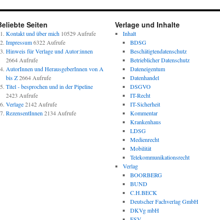
Beliebte Seiten
Verlage und Inhalte
Kontakt und über mich
10529 Aufrufe
Inhalt
Impressum
6322 Aufrufe
BDSG
Hinweis für Verlage und Autor:innen
Beschätigtendatenschutz
2664 Aufrufe
Betrieblicher Datenschutz
AutorInnen und HerausgeberInnen von A
Dateneigentum
bis Z
2664 Aufrufe
Datenhandel
Titel - besprochen und in der Pipeline
DSGVO
2423 Aufrufe
IT-Recht
Verlage
2142 Aufrufe
IT-Sicherheit
RezensentInnen
2134 Aufrufe
Kommentar
Krankenhaus
LDSG
Medienrecht
Mobilität
Telekommunikationsrecht
Verlag
BOORBERG
BUND
C.H.BECK
Deutscher Fachverlag GmbH
DKVg mbH
ESV