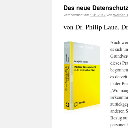
Das neue Datenschutzr
Veröffentlicht am
1.01.2017
von
Werner 
von Dr. Philip Laue, D
Auch wenn
es sich 
Grundver
dieses Pr
begonnen.
es derzei
in der Pr
„Wo mange
Erkenntni
zurückgeg
anderen S
Bezug au
personenb