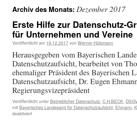
Dezember 2017
Archiv des Monats:
Erste Hilfe zur Datenschutz-
für Unternehmen und Vereine
Veröffentlicht am
19.12.2017
von
Werner Hülsmann
Herausgegeben vom Bayerischen Lande
Datenschutzaufsicht, bearbeitet von Th
ehemaliger Präsident des Bayerischen 
Datenschutzaufsicht, Dr. Eugen Ehmann
Regierungsvizepräsident
Veröffentlicht unter
Betrieblicher Datenschutz
,
C.H.BECK
,
DSG
mit
Bayerisches Landesamt für Datenschutzaufsicht
,
Ehmann
,
K
für
deaktiviert
Erste
Hilfe
zur