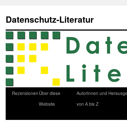
Zum
Inhalt
Datenschutz-Literatur
springen
Rezensionen
Über diese
AutorInnen und Herausg
Website
von A bis Z