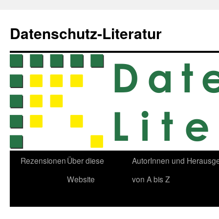
Zum
Inhalt
Datenschutz-Literatur
springen
Rezensionen
Über diese
AutorInnen und Herausg
Website
von A bis Z