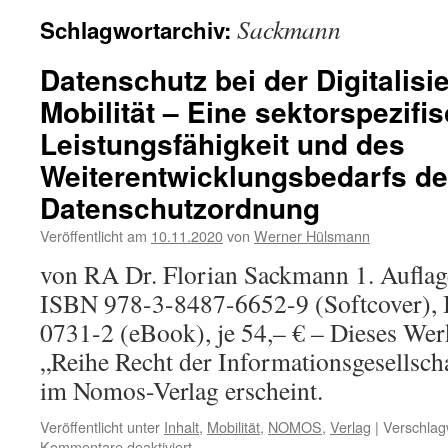
Sackmann
Schlagwortarchiv:
Datenschutz bei der Digitalisi
Mobilität – Eine sektorspezifi
Leistungsfähigkeit und des
Weiterentwicklungsbedarfs de
Datenschutzordnung
Veröffentlicht am
10.11.2020
von
Werner Hülsmann
von RA Dr. Florian Sackmann 1. Auflag
ISBN 978-3-8487-6652-9 (Softcover),
0731-2 (eBook), je 54,– € – Dieses Wer
„Reihe Recht der Informationsgesellscha
im Nomos-Verlag erscheint.
Veröffentlicht unter
Inhalt
,
Mobilität
,
NOMOS
,
Verlag
|
Verschlag
für
Kommentare deaktiviert