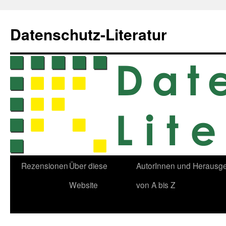
Zum
Inhalt
Datenschutz-Literatur
springen
Rezensionen
Über diese
AutorInnen und Herausg
Website
von A bis Z