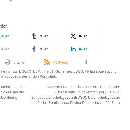
rden:
teilen
teilen
teilen
teilen
teilen
teilen
drucken
RSS-feed
datenschutz
,
DSGVO
,
ESV
,
Inhalt
,
IT-Sicherheit
,
LDSG
,
Verlag
abgelegt und
 ein Lesezeichen für den
Permalink
.
 Mobilität – Eine
Datenschutzrecht – Kommentar – Europäische
ähigkeit und des
Datenschutz-Grundverordnung (DSGVO),
utzordnung
Bundesdatenschutzgesetz (BDSG), Datenschutzgesetze
der Länder, Bereichsspezifischer Datenschutz – 60. EL
→