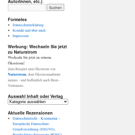
AutorInnen, etc.)
Formeles
Datenschutzerklärung
Kontakt und über mich
Impressum
Werbung: Wechseln Sie jetzt
zu Naturstrom
Wechseln Sie jetzt zu reinem
Ökostrom!
Zum Beispiel zum Ökostrom von
Naturstrom
, dem Ökostromanbieter
meines - und hoffentlich auch Ihren -
Vertrauens.
Auswahl Inhalt oder Verlag
Auswahl
Inhalt
oder
Aktuelle Rezensionen
Verlag
Datenschutzrecht – Kommentar –
Europäische Datenschutz-
Grundverordnung (DSGVO),
Bundesdatenschutzgesetz (BDSG),