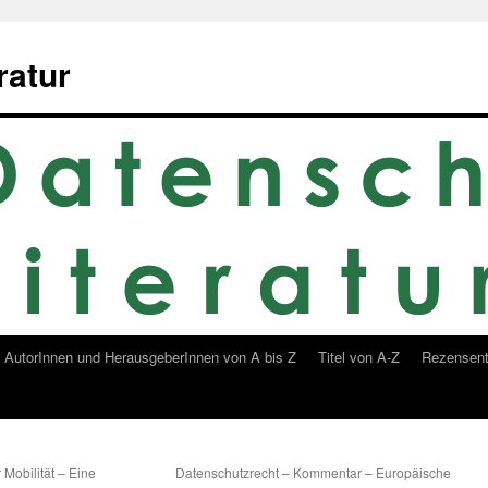
ratur
AutorInnen und HerausgeberInnen von A bis Z
Titel von A-Z
Rezensent
 Mobilität – Eine
Datenschutzrecht – Kommentar – Europäische