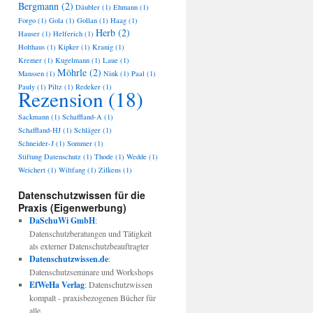
Bergmann
(2)
Däubler
(1)
Ehmann
(1)
Forgo
(1)
Gola
(1)
Gollan
(1)
Haag
(1)
Herb
(2)
Hauser
(1)
Helferich
(1)
Holthaus
(1)
Kipker
(1)
Kranig
(1)
Kremer
(1)
Kugelmann
(1)
Laue
(1)
Möhrle
(2)
Manssen
(1)
Nink
(1)
Paal
(1)
Pauly
(1)
Piltz
(1)
Redeker
(1)
Rezension
(18)
Sackmann
(1)
Schaffland-A
(1)
Schaffland-HJ
(1)
Schläger
(1)
Schneider-J
(1)
Sommer
(1)
Stiftung Datenschutz
(1)
Thode
(1)
Wedde
(1)
Weichert
(1)
Wiltfang
(1)
Zilkens
(1)
Datenschutzwissen für die
Praxis (Eigenwerbung)
DaSchuWi GmbH
:
Datenschutzberatungen und Tätigkeit
als externer Datenschutzbeauftragter
Datenschutzwissen.de
:
Datenschutzseminare und Workshops
EfWeHa Verlag
: Datenschutzwissen
kompalt - praxisbezogenen Bücher für
alle