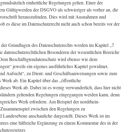
undsätzlich einheitliche Regelungen gelten. Einer der
dem Gültigwerden der DSGVO als schwieriger als vorher an, die
orschrift herauszufinden. Dies wird mit Ausnahmen und
b es diese im Datenschutzrecht nicht auch schon bereits vor der
der Grundlagen des Datenschutzrechts werden im Kapitel „7
ie datenschutzrechtlichen Besonderen der wesentlichen Bereiche
 Dem Beschäftigtendatenschutz wird ebenso wie dem
gen“ jeweils ein eigenes ausführliches Kapitel gewidmet.
 und Aufsicht“, zu Dient- und Geschäftsanweisungen sowie zum
 Werk ab. Ein Kapitel über das „öffentliche
dieses Werk ab. Dabei ist es wenig verwunderlich, dass hier nicht
esländern geltenden Regelungen eingegangen werden kann, denn
ngreiches Werk erfordern. Am Beispiel der nordrhein-
s Zusammenspiel zwischen den Regelungen zu
d Landesebene anschauliche dargestellt. Dieses Werk ist im
zes eine hilfreiche Ergänzung zu einem Kommentar des in der
hutzgesetzes