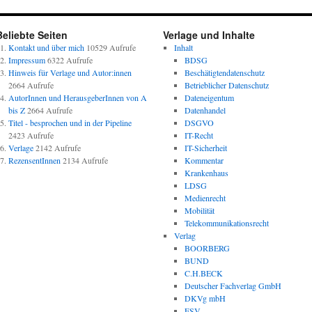
Beliebte Seiten
Verlage und Inhalte
Kontakt und über mich
10529 Aufrufe
Inhalt
Impressum
6322 Aufrufe
BDSG
Hinweis für Verlage und Autor:innen
Beschätigtendatenschutz
2664 Aufrufe
Betrieblicher Datenschutz
AutorInnen und HerausgeberInnen von A
Dateneigentum
bis Z
2664 Aufrufe
Datenhandel
Titel - besprochen und in der Pipeline
DSGVO
2423 Aufrufe
IT-Recht
Verlage
2142 Aufrufe
IT-Sicherheit
RezensentInnen
2134 Aufrufe
Kommentar
Krankenhaus
LDSG
Medienrecht
Mobilität
Telekommunikationsrecht
Verlag
BOORBERG
BUND
C.H.BECK
Deutscher Fachverlag GmbH
DKVg mbH
ESV