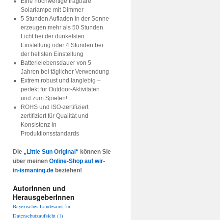
Eine hochwertige tragbare
Solarlampe mit Dimmer
5 Stunden Aufladen in der Sonne
erzeugen mehr als 50 Stunden
Licht bei der dunkelsten
Einstellung oder 4 Stunden bei
der hellsten Einstellung
Batterielebensdauer von 5
Jahren bei täglicher Verwendung
Extrem robust und langlebig –
perfekt für Outdoor-Aktivitäten
und zum Spielen!
ROHS und ISO-zertifiziert
zertifiziert für Qualität und
Konsistenz in
Produktionsstandards
Die
„Little Sun Original“
können Sie
über meinen
Online-Shop auf wir-
in-ismaning.de
beziehen!
AutorInnen und
HerausgeberInnen
Bayerisches Landesamt für
Datenschutzaufsicht
(1)