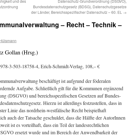
ähigkeit und des
Datenschutz-Grundverordnung (DSGVO),
utzordnung
Bundesdatenschutzgesetz (BDSG), Datenschutzgesetze
der Länder, Bereichsspezifischer Datenschutz – 60. EL
→
ommunalverwaltung – Recht – Technik –
 Hülsmann
tz Gollan (Hrsg.)
 978-3-503-18758-4, Erich-Schmidt-Verlag, 108,– €
mmunalverwaltung beschäftigt ist aufgrund der föderalen
ordernde Aufgabe. Schließlich gilt für die Kommunen ergänzend
ng (DSGVO) und bereichsspezifischen Gesetzen auf Bundes-
sdatenschutzgesetz. Hierzu ist allerdings festzustellen, dass in
er Linie das nordrhein-westfälische Recht beispielhaft
tlich auch der Tatsache geschuldet, dass die Hälfte der AutorInnen
weit ist es vorteilhaft, dass ein Teil der landesrechtlichen
DSGVO ersetzt wurde und im Bereich der Anwendbarkeit der