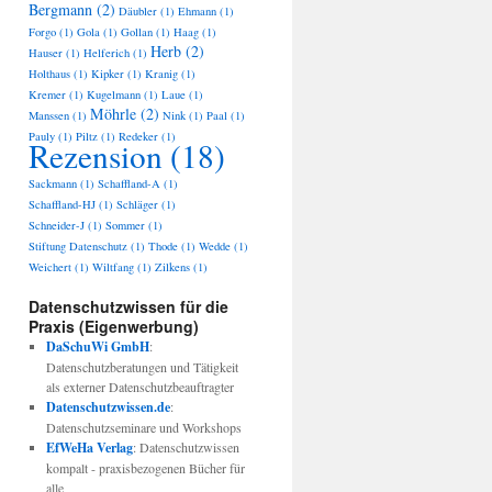
Bergmann
(2)
Däubler
(1)
Ehmann
(1)
Forgo
(1)
Gola
(1)
Gollan
(1)
Haag
(1)
Herb
(2)
Hauser
(1)
Helferich
(1)
Holthaus
(1)
Kipker
(1)
Kranig
(1)
Kremer
(1)
Kugelmann
(1)
Laue
(1)
Möhrle
(2)
Manssen
(1)
Nink
(1)
Paal
(1)
Pauly
(1)
Piltz
(1)
Redeker
(1)
Rezension
(18)
Sackmann
(1)
Schaffland-A
(1)
Schaffland-HJ
(1)
Schläger
(1)
Schneider-J
(1)
Sommer
(1)
Stiftung Datenschutz
(1)
Thode
(1)
Wedde
(1)
Weichert
(1)
Wiltfang
(1)
Zilkens
(1)
Datenschutzwissen für die
Praxis (Eigenwerbung)
DaSchuWi GmbH
:
Datenschutzberatungen und Tätigkeit
als externer Datenschutzbeauftragter
Datenschutzwissen.de
:
Datenschutzseminare und Workshops
EfWeHa Verlag
: Datenschutzwissen
kompalt - praxisbezogenen Bücher für
alle