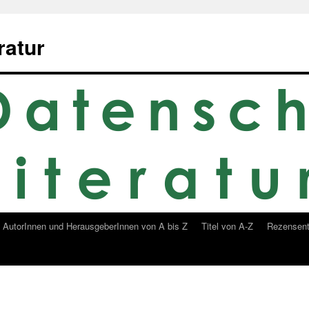
ratur
AutorInnen und HerausgeberInnen von A bis Z
Titel von A-Z
Rezensent