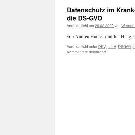
Datenschutz im Krank
die DS-GVO
Veröffentlicht am
29.02.2020
von
Werner
von Andrea Hauser und Ina Haag 5
Veröffentlicht unter
DKVg mbH
,
DSGVO
,
I
für
Kommentare deaktiviert
Datenschutz
im
Krankenhaus
–
mit
allen
Neuerungen
durch
die
DS-
GVO