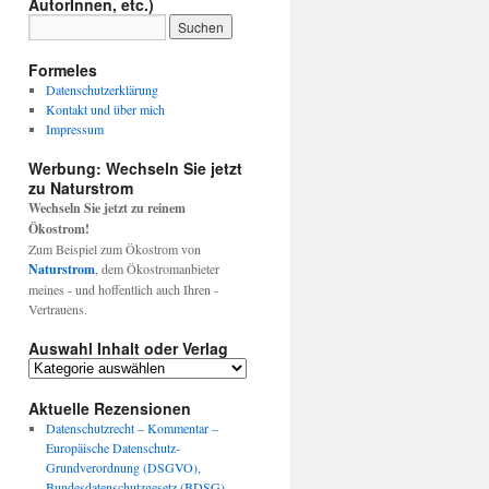
AutorInnen, etc.)
Formeles
Datenschutzerklärung
Kontakt und über mich
Impressum
Werbung: Wechseln Sie jetzt
zu Naturstrom
Wechseln Sie jetzt zu reinem
Ökostrom!
Zum Beispiel zum Ökostrom von
Naturstrom
, dem Ökostromanbieter
meines - und hoffentlich auch Ihren -
Vertrauens.
Auswahl Inhalt oder Verlag
Auswahl
Inhalt
oder
Aktuelle Rezensionen
Verlag
Datenschutzrecht – Kommentar –
Europäische Datenschutz-
Grundverordnung (DSGVO),
Bundesdatenschutzgesetz (BDSG),