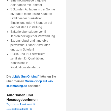
Eine hochwertige tragbare
Solarlampe mit Dimmer
5 Stunden Aufladen in der Sonne
erzeugen mehr als 50 Stunden
Licht bei der dunkelsten
Einstellung oder 4 Stunden bei
der hellsten Einstellung
Batterielebensdauer von 5
Jahren bei täglicher Verwendung
Extrem robust und langlebig –
perfekt für Outdoor-Aktivitäten
und zum Spielen!
ROHS und ISO-zertifiziert
zertifiziert für Qualität und
Konsistenz in
Produktionsstandards
Die
„Little Sun Original“
können Sie
über meinen
Online-Shop auf wir-
in-ismaning.de
beziehen!
AutorInnen und
HerausgeberInnen
Bayerisches Landesamt für
Datenschutzaufsicht
(1)