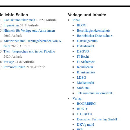
Beliebte Seiten
Verlage und Inhalte
Kontakt und über mich
10522 Aufrufe
Inhalt
Impressum
6318 Aufrufe
BDSG
Hinweis für Verlage und Autor:innen
Beschätigtendatenschutz
2662 Aufrufe
Betrieblicher Datenschutz
AutorInnen und HerausgeberInnen von A
Dateneigentum
bis Z
2658 Aufrufe
Datenhandel
Titel - besprochen und in der Pipeline
DSGVO
2420 Aufrufe
IT-Recht
Verlage
2138 Aufrufe
IT-Sicherheit
RezensentInnen
2130 Aufrufe
Kommentar
Krankenhaus
LDSG
Medienrecht
Mobilität
Telekommunikationsrecht
Verlag
BOORBERG
BUND
C.H.BECK
Deutscher Fachverlag GmbH
DKVg mbH
ESV