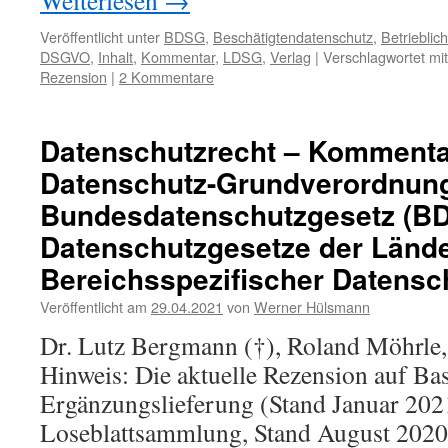
Weiterlesen
→
Veröffentlicht unter
BDSG
,
Beschätigtendatenschutz
,
Betrieblic
DSGVO
,
Inhalt
,
Kommentar
,
LDSG
,
Verlag
|
Verschlagwortet mit
Rezension
|
2 Kommentare
Datenschutzrecht – Kommenta
Datenschutz-Grundverordnun
Bundesdatenschutzgesetz (B
Datenschutzgesetze der Lände
Bereichsspezifischer Datensch
Veröffentlicht am
29.04.2021
von
Werner Hülsmann
Dr. Lutz Bergmann (†), Roland Möhrle,
Hinweis: Die aktuelle Rezension auf Bas
Ergänzungslieferung (Stand Januar 2021
Loseblattsammlung, Stand August 2020