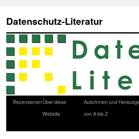
Zum
Inhalt
Datenschutz-Literatur
springen
Rezensionen
Über diese
AutorInnen und Herausg
Website
von A bis Z