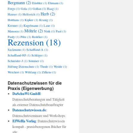
Bergmann
(2)
Däubler
(1)
Ehmann
(1)
Forgo
(1)
Gola
(1)
Gollan
(1)
Haag
(1)
Herb
(2)
Hauser
(1)
Helferich
(1)
Holthaus
(1)
Kipker
(1)
Kranig
(1)
Kremer
(1)
Kugelmann
(1)
Laue
(1)
Möhrle
(2)
Manssen
(1)
Nink
(1)
Paal
(1)
Pauly
(1)
Piltz
(1)
Redeker
(1)
Rezension
(18)
Sackmann
(1)
Schaffland-A
(1)
Schaffland-HJ
(1)
Schläger
(1)
Schneider-J
(1)
Sommer
(1)
Stiftung Datenschutz
(1)
Thode
(1)
Wedde
(1)
Weichert
(1)
Wiltfang
(1)
Zilkens
(1)
Datenschutzwissen für die
Praxis (Eigenwerbung)
DaSchuWi GmbH
:
Datenschutzberatungen und Tätigkeit
als externer Datenschutzbeauftragter
Datenschutzwissen.de
:
Datenschutzseminare und Workshops
EfWeHa Verlag
: Datenschutzwissen
kompalt - praxisbezogenen Bücher für
alle