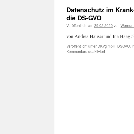
Datenschutz im Krank
die DS-GVO
Veröffentlicht am
29.02.2020
von
Werner
von Andrea Hauser und Ina Haag 5
Veröffentlicht unter
DKVg mbH
,
DSGVO
,
I
für
Kommentare deaktiviert
Datenschutz
im
Krankenhaus
–
mit
allen
Neuerungen
durch
die
DS-
GVO