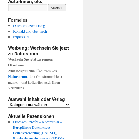
AutorInnen, etc.)
Formeles
Datenschutzerklärung
Kontakt und über mich
Impressum
Werbung: Wechseln Sie jetzt
zu Naturstrom
Wechseln Sie jetzt zu reinem
Ökostrom!
Zum Beispiel zum Ökostrom von
Naturstrom
, dem Ökostromanbieter
meines - und hoffentlich auch Ihren -
Vertrauens.
Auswahl Inhalt oder Verlag
Auswahl
Inhalt
oder
Aktuelle Rezensionen
Verlag
Datenschutzrecht – Kommentar –
Europäische Datenschutz-
Grundverordnung (DSGVO),
Bundesdatenschutzgesetz (BDSG),