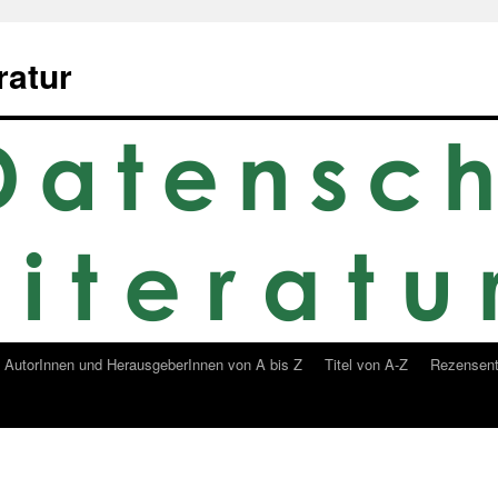
ratur
AutorInnen und HerausgeberInnen von A bis Z
Titel von A-Z
Rezensent