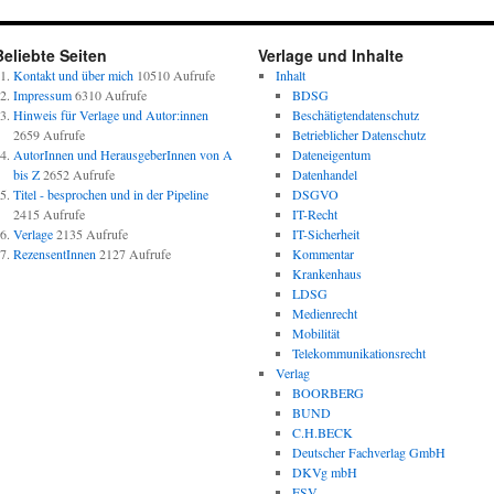
Beliebte Seiten
Verlage und Inhalte
Kontakt und über mich
10510 Aufrufe
Inhalt
Impressum
6310 Aufrufe
BDSG
Hinweis für Verlage und Autor:innen
Beschätigtendatenschutz
2659 Aufrufe
Betrieblicher Datenschutz
AutorInnen und HerausgeberInnen von A
Dateneigentum
bis Z
2652 Aufrufe
Datenhandel
Titel - besprochen und in der Pipeline
DSGVO
2415 Aufrufe
IT-Recht
Verlage
2135 Aufrufe
IT-Sicherheit
RezensentInnen
2127 Aufrufe
Kommentar
Krankenhaus
LDSG
Medienrecht
Mobilität
Telekommunikationsrecht
Verlag
BOORBERG
BUND
C.H.BECK
Deutscher Fachverlag GmbH
DKVg mbH
ESV