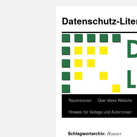
Zum
Inhalt
Datenschutz-Lite
springen
Rezensionen
Über diese Website
Hinweis für Verlage und Autor:innen
Hauser
Schlagwortarchiv: