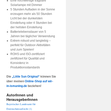
Eine hochwertige tragbare
Solarlampe mit Dimmer
5 Stunden Aufladen in der Sonne
erzeugen mehr als 50 Stunden
Licht bei der dunkelsten
Einstellung oder 4 Stunden bei
der hellsten Einstellung
Batterielebensdauer von 5
Jahren bei täglicher Verwendung
Extrem robust und langlebig –
perfekt für Outdoor-Aktivitäten
und zum Spielen!
ROHS und ISO-zertifiziert
zertifiziert für Qualität und
Konsistenz in
Produktionsstandards
Die
„Little Sun Original“
können Sie
über meinen
Online-Shop auf wir-
in-ismaning.de
beziehen!
AutorInnen und
HerausgeberInnen
Bayerisches Landesamt für
Datenschutzaufsicht
(1)