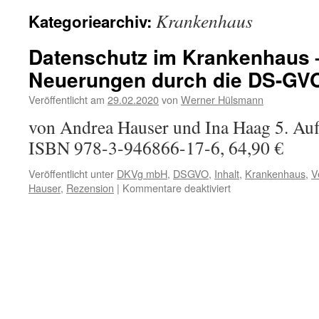
Krankenhaus
Kategoriearchiv:
Datenschutz im Krankenhaus –
Neuerungen durch die DS-GV
Veröffentlicht am
29.02.2020
von
Werner Hülsmann
von Andrea Hauser und Ina Haag 5. Aufl
ISBN 978-3-946866-17-6, 64,90 €
Veröffentlicht unter
DKVg mbH
,
DSGVO
,
Inhalt
,
Krankenhaus
,
V
für
Hauser
,
Rezension
|
Kommentare deaktiviert
Datenschutz
im
Krankenhaus
–
mit
allen
Neuerungen
durch
die