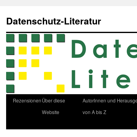
Zum
Inhalt
Datenschutz-Literatur
springen
Rezensionen
Über diese
AutorInnen und Herausg
Website
von A bis Z