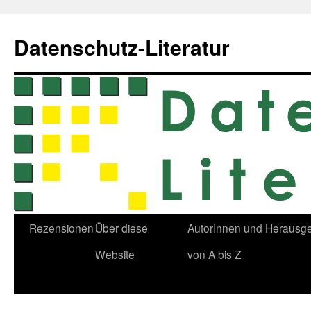
Zum
Inhalt
Datenschutz-Literatur
springen
Rezensionen
Über diese
AutorInnen und Herausg
Website
von A bis Z